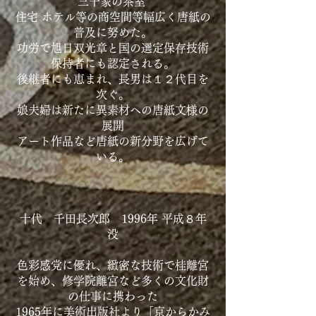
三千家の茶室
住宅 ホテル等の商空間等幅広く唐紙の
普及に努めた。
功労で旭日双光章と国の選定保存技術
保持者にも認定される。
後継者にも恵まれ、長男は１２代目を
次ぐ。
娘夫婦は新たに異素材への唐紙文様の
展開
アート作品など唐紙の新分野を広げて
いる。
十代 千田長次郎 1996年 平成８年
没
色彩感党に優れ、緻密な技術で桂離宮
を始め、修学院離宮など多くの文化財
の仕事に携わった
1965年に美術出版社より「京からかみ