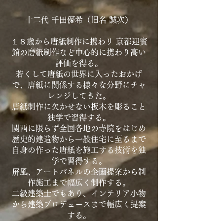
十二代 千田優希（旧名 誠次）
１８歳から唐紙制作に携わリ 京都迎賓
館の磨紙制作など中心的に携わり高い
評価を得る。
若くして唐紙の世界に入ったおかげ
で、唐紙に関係する様々な分野にチャ
レンジしてきた。
唐紙制作に欠かせない板木を彫ること
独学で習得する。
関西に限らず全国各地の寺院をはじめ
歴史的建造物から一般住宅に至るまで
自身の作った唐紙を施工する技術を独
学で習得する。
屏風、アートパネルの企画提案から制
作施工まで幅広く制作する。
二級建築士でもあり、インテリア小物
から建築プロデュースまで幅広く提案
する。