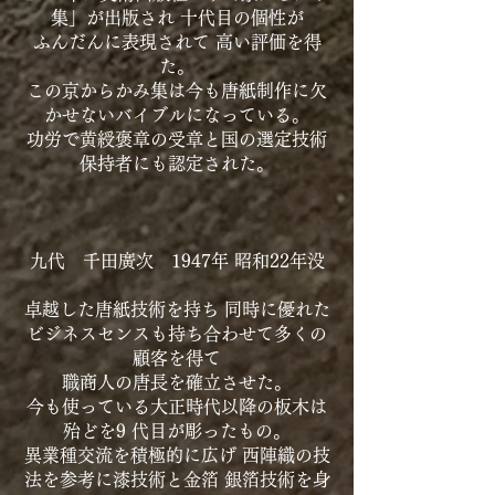
集」が出版され 十代目の個性が
ふんだんに表現されて 高い評価を得
た。
この京からかみ集は今も唐紙制作に欠
かせないバイブルになっている。
功労で黄綬褒章の受章と国の選定技術
保持者にも認定された。
九代 千田廣次 1947年 昭和22年没
卓越した唐紙技術を持ち 同時に優れた
ビジネスセンスも持ち合わせて多くの
顧客を得て
職商人の唐長を確立させた。
今も使っている大正時代以降の板木は
殆どを9 代目が彫ったもの。
異業種交流を積極的に広げ 西陣織の技
法を参考に漆技術と金箔 銀箔技術を身