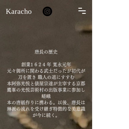
Karacho
唐長の歴史
創業1 6 2 4 年 寛永元年
元々御所に関わる武士だったが初代が
刀を置き 職人の道にすすむ
本阿弥光悦と俵屋宗達が主宰する京都
鷹峯の光悦芸術村の出版事業に参加し
嵯峨
本の唐紙作りに携わる。以後、唐長は
琳派の流れを受け継ぎ特徴的な美意識
が今に続く。