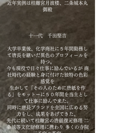
近年実例は桂離宮月波楼、二条城本丸
御殿
十一代 千田堅吉
大学卒業後、化学商社に５年間勤務し
て唐長を継いだ異色のプロフィールを
持つ。
今も現役で日々仕事に励んでいるが 商
社時代の経験と身に付けた独特の色彩
感覚を
生かして「その人のために唐紙を作
る」をモットーに５０年間を当主とし
て仕事に励んで来た。
同時に唐長ブランドを全国に広める努
力をし、成果をあげてきた。
先代に続いて桂離宮の唐紙復元修理 二
条城等文化財修理に携わり 多くの寺院