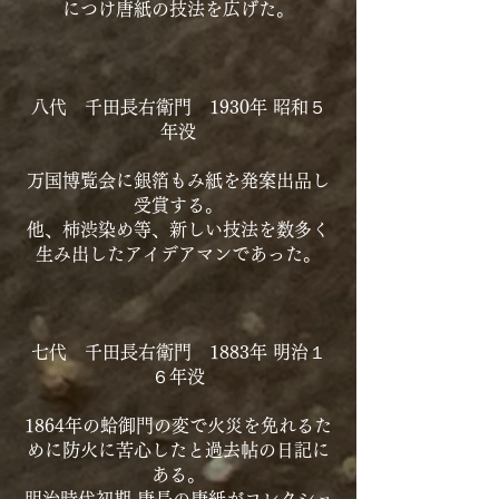
につけ唐紙の技法を広げた。
八代 千田長右衛門 1930年 昭和５
年没
万国博覧会に銀箔もみ紙を発案出品し
受賞する。
他、柿渋染め等、新しい技法を数多く
生み出したアイデアマンであった。
七代 千田長右衛門 1883年 明治１
６年没
1864年の蛤御門の変で火災を免れるた
めに防火に苦心したと過去帖の日記に
ある。