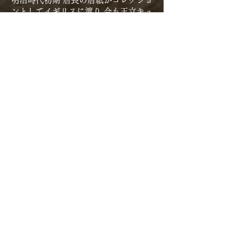
明治時代初期 唐長の唐紙がコレクショ
ンとしてイギリスに渡り 今も王立キュ
ーガーデンミュージアムに
多くの唐長の唐紙が保存されているこ
とが最近になって確認することができ
た。
六代 千田長右衛門 1832年 天保３
年没
五代 千田長右衛門 1807年 文化４
年没
1788年の天明の大火で全板木を消失し
唐長存亡の危機にあうが一時 副業でし
のいで
徐々に板木を彫リ直し 唐長を復活させ
た。
今も現役で使っている江戸時代の唐紙